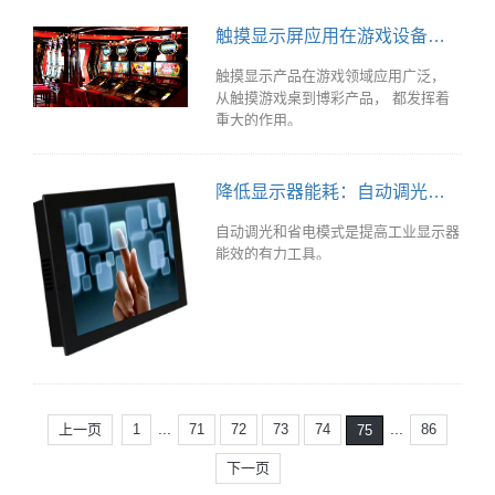
触摸显示屏应用在游戏设备上的好处
触摸显示产品在游戏领域应用广泛，
从触摸游戏桌到博彩产品， 都发挥着
重大的作用。
降低显示器能耗：自动调光和省电模式
自动调光和省电模式是提高工业显示器
能效的有力工具。
...
...
上一页
1
71
72
73
74
86
75
下一页