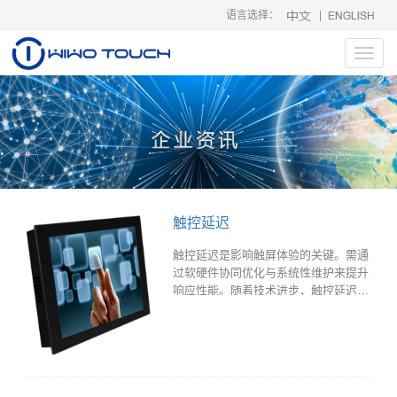
语言选择：
|
Toggl
navig
触控延迟
触控延迟是影响触屏体验的关键。需通
过软硬件协同优化与系统性维护来提升
响应性能。随着技术进步，触控延迟问
题将持续改善，为用户带来更流畅高效
的交互体验。