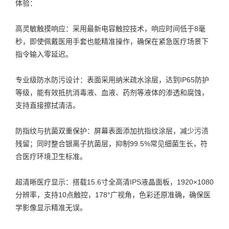
体验：
高灵敏触摸响应：采用最新电容触控技术，响应时间低于8毫
秒，即使佩戴医用手套也能精准操作，确保在紧急医疗场景下
指令输入零延迟。
专业级防水防污设计：表面采用纳米疏水涂层，达到IP65防护
等级，能有效抵抗消毒液、血液、药剂等液体的渗透和腐蚀，
支持直接擦拭清洁。
防指纹与抗菌双重保护：屏幕表面添加抗指纹涂层，减少污渍
残留；同时整合银离子抗菌层，抑制99.5%常见细菌生长，符
合医疗环境卫生标准。
超清晰医疗显示：搭载15.6寸全高清IPS液晶面板，1920×1080
分辨率，支持10点触控，178°广视角，色彩还原准确，确保医
学影像显示精准无误。