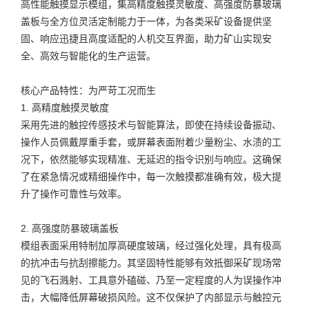
高性能触摸显示模组，集高精度触摸灵敏度、高强度防暴玻璃
盖板与全方位灵活定制能力于一体，为各类采矿设备提供坚
固、响应迅捷且高度适配的人机交互界面，助力矿山实现安
全、高效与智能化的生产运营。
核心产品特性：为严苛工况而生
1. 高精度触摸灵敏度
采用先进的触控传感技术与智能算法，即使在持续设备振动、
操作人员佩戴厚重手套，或屏幕表面附着少量粉尘、水渍的工
况下，依然能够实现精准、无延迟的指令识别与响应。这确保
了在紧急情况或精细操作中，每一次触摸都准确有效，极大提
升了操作可靠性与效率。
2. 高强度防暴玻璃盖板
模组表面采用特制加厚高硬度玻璃，经过强化处理，具有极高
的抗冲击与抗刮擦能力。其坚固特性能够有效抵御采矿现场常
见的飞石溅射、工具意外磕碰、乃至一定程度的人为误操作冲
击，大幅降低屏幕破损风险。这不仅保护了内部显示与触控元