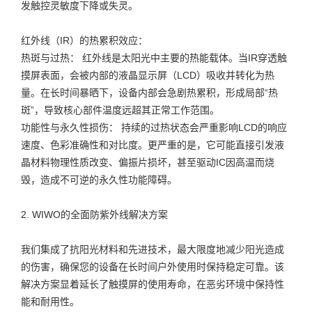
发触控灵敏度下降或失灵。
红外线（IR）的热累积效应：
热斑与过热： 红外线是太阳光中主要的热能载体。当IR穿透触
摸屏表面，会被内部的液晶显示屏（LCD）吸收并转化为热
量。在长时间暴晒下，设备内部会急剧热累积，形成局部“热
斑”，导致核心部件温度远超其正常工作范围。
功能性与永久性损伤： 持续的过热状态会严重影响LCD的响应
速度、色彩准确性和对比度。更严重的是，它可能直接引发液
晶材料物理性质改变、偏振片损坏，甚至驱动IC因高温而烧
毁，造成不可逆的永久性功能障碍。
2. WIWO的全面防紫外线解决方案
我们集成了抗阳光材料和先进技术，最大限度地减少阳光造成
的伤害，确保您的设备在长时间户外使用时保持稳定可靠。该
解决方案显着延长了触摸屏的使用寿命，在恶劣环境中保持性
能和耐用性。