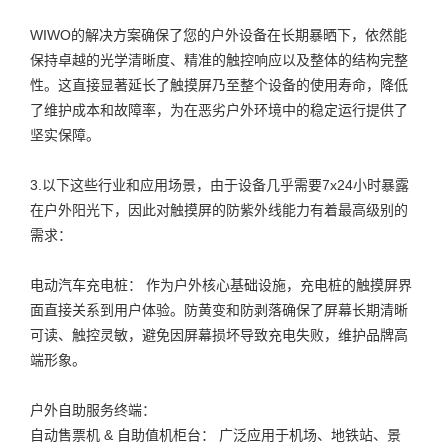
WIWO的解决方案确保了您的户外设备在长期暴晒下，依然能
保持卓越的光学清晰度、精准的触控响应以及整体的结构完整
性。这直接显著延长了触摸屏乃至整个设备的使用寿命，降低
了维护成本和故障率，为在恶劣户外环境中的稳定运行提供了
坚实保障。
3.以下这些行业和应用场景，由于设备几乎需要7x24小时暴露
在户外阳光下，因此对触摸屏的防紫外线能力有着最高级别的
需求：
电动汽车充电桩： 作为户外核心基础设施，充电桩的触摸屏界
面直接关系到用户体验。防黄变和防剥落确保了屏幕长期清晰
可读、触控灵敏，避免因屏幕损坏导致充电失败，维护品牌高
端形象。
户外自助服务终端：
自动售票机 & 自助值机柜台： 广泛应用于机场、地铁站、景