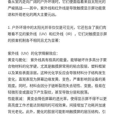
备从室内走向广阔的户外环境时，它们便面临着来自太阳光的
严峻挑战——其中，紫外线和红外线是导致触摸显示屏功能衰
退和外观老化的两大主要元凶。
1. 户外环境中的太阳光并非仅仅是可见光，它还包含了我们肉
眼看不见的紫外线（UV）和红外线（IR），它们对触摸显示屏
的损害机制各不相同且尤为显著：
紫外线（UV）的化学降解效应：
黄变与脆化： 紫外线具有极高的能量，能够破坏许多高分子聚
合物材料的化学键，尤其是触摸屏常用的粘合胶层、塑料框架
以及某些表面涂层。这种光化学反应会导致材料分子结构发生
变化，直观表现为屏幕边缘发黄、变色，严重影响到设备的美
观度。同时，材料会因分子链断裂而失去韧性、变脆，极易在
轻微形变或震动下产生裂纹，甚至导致分层和脱落。
性能衰减： 黄变会降低屏幕的透光率，使得显示屏不得不以更
高亮度工作才能达到相同的可视效果，间接增加了功耗并加速
背光老化。此外，脆化的胶层可能影响触摸屏的层压结构，引