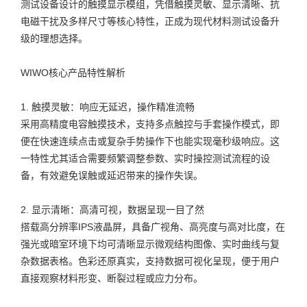
测试设备设计的触摸显示模组，凭借触摸灵敏、显示清晰、抗
电磁干扰及多样尺寸等核心特性，正成为现代材料测试设备升
级的理想选择。
WIWO核心产品特性解析
1. 触摸灵敏：响应无延迟，操作精准流畅
采用高精度电容触摸技术，支持多点触控与手套操作模式，即
便在快速连续点击或复杂手势操作下也能实现毫秒级响应。这
一特性尤其适合需要频繁调整参数、实时操控测试流程的设
备，有效避免误触或延迟带来的操作失误。
2. 显示清晰：高清可视，数据呈现一目了然
搭载高分辨率IPS液晶屏，具备广视角、高亮度与高对比度，在
强光或暗室环境下均可清晰显示微观结构图像、实时曲线与复
杂数据表格。色彩还原真实，支持数据可视化呈现，便于用户
直接观察材料形变、断裂过程或应力分布。