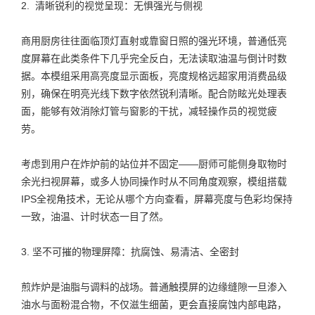
2. 清晰锐利的视觉呈现：无惧强光与侧视
商用厨房往往面临顶灯直射或靠窗日照的强光环境，普通低亮
度屏幕在此类条件下几乎完全反白，无法读取油温与倒计时数
据。本模组采用高亮度显示面板，亮度规格远超家用消费品级
别，确保在明亮光线下数字依然锐利清晰。配合防眩光处理表
面，能够有效消除灯管与窗影的干扰，减轻操作员的视觉疲
劳。
考虑到用户在炸炉前的站位并不固定——厨师可能侧身取物时
余光扫视屏幕，或多人协同操作时从不同角度观察，模组搭载
IPS全视角技术，无论从哪个方向查看，屏幕亮度与色彩均保持
一致，油温、计时状态一目了然。
3. 坚不可摧的物理屏障：抗腐蚀、易清洁、全密封
煎炸炉是油脂与调料的战场。普通触摸屏的边缘缝隙一旦渗入
油水与面粉混合物，不仅滋生细菌，更会直接腐蚀内部电路，