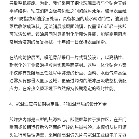
导致整机报废。为此，我们采用了钢化玻璃盖板与全贴合无缝
平整结构，彻底消除面板与边框之间的藏污死角。玻璃表面经
过AF防指纹疏油涂层处理，具备极强的疏水疏油特性，油滴溅
落后收缩成珠状，无法铺展成顽固油膜，仅需湿布轻轻一抹即
可光洁如新。该涂层同时具备耐化学腐蚀性能，能够商用厨房
常用清洁剂的反复擦拭，十年如一日保持表面顺滑。
在结构防护层面，模组背部采用一片式背胶设计，以高粘性、
耐老化的工业级泡棉胶带实现整面密封。这种一体化贴合方案
不仅能有效阻隔烹饪过程中弥漫的粉尘、面粉、水蒸气与高温
油雾从背部侵入显示区域，更通过均匀的缓冲层吸收整机装配
应力，在冷热交替环境下依然保持长期稳定的密封性能。
4. 宽温适应与长期稳定性：非恒温环境的设计冗余
煎炸炉内部是典型的热源核心，即便屏幕位于操作区，在开门
瞬间或长期运行后依然面临严峻的热量考验。本模组从材料源
头进行可靠性选型，采用耐高温偏光片与宽温工业级电子元器