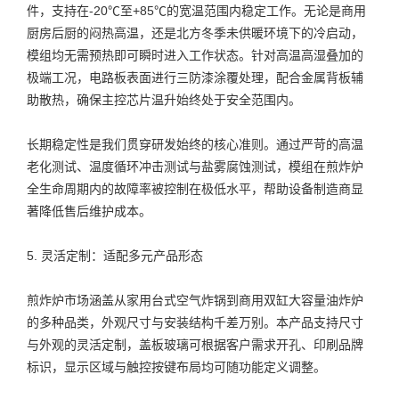
件，支持在-20℃至+85℃的宽温范围内稳定工作。无论是商用
厨房后厨的闷热高温，还是北方冬季未供暖环境下的冷启动，
模组均无需预热即可瞬时进入工作状态。针对高温高湿叠加的
极端工况，电路板表面进行三防漆涂覆处理，配合金属背板辅
助散热，确保主控芯片温升始终处于安全范围内。
长期稳定性是我们贯穿研发始终的核心准则。通过严苛的高温
老化测试、温度循环冲击测试与盐雾腐蚀测试，模组在煎炸炉
全生命周期内的故障率被控制在极低水平，帮助设备制造商显
著降低售后维护成本。
5. 灵活定制：适配多元产品形态
煎炸炉市场涵盖从家用台式空气炸锅到商用双缸大容量油炸炉
的多种品类，外观尺寸与安装结构千差万别。本产品支持尺寸
与外观的灵活定制，盖板玻璃可根据客户需求开孔、印刷品牌
标识，显示区域与触控按键布局均可随功能定义调整。