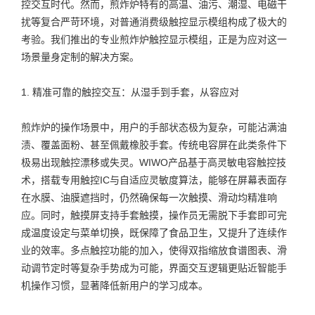
控交互时代。然而，煎炸炉特有的高温、油污、潮湿、电磁干
扰等复合严苛环境，对普通消费级触控显示模组构成了极大的
考验。我们推出的专业煎炸炉触控显示模组，正是为应对这一
场景量身定制的解决方案。
1. 精准可靠的触控交互：从湿手到手套，从容应对
煎炸炉的操作场景中，用户的手部状态极为复杂，可能沾满油
渍、覆盖面粉、甚至佩戴橡胶手套。传统电容屏在此类条件下
极易出现触控漂移或失灵。WIWO产品基于高灵敏电容触控技
术，搭载专用触控IC与自适应灵敏度算法，能够在屏幕表面存
在水膜、油膜遮挡时，仍然确保每一次触摸、滑动均精准响
应。同时，触摸屏支持手套触摸，操作员无需脱下手套即可完
成温度设定与菜单切换，既保障了食品卫生，又提升了连续作
业的效率。多点触控功能的加入，使得双指缩放食谱图表、滑
动调节定时等复杂手势成为可能，界面交互逻辑更贴近智能手
机操作习惯，显著降低新用户的学习成本。