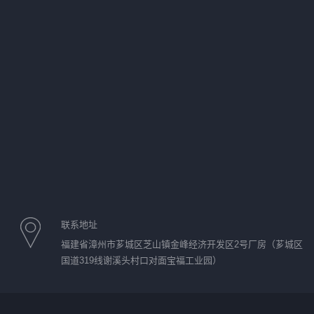
联系地址
福建省漳州市芗城区芝山镇金峰经济开发区2号厂房（芗城区
国道319线谢溪头村口对面宝福工业园）