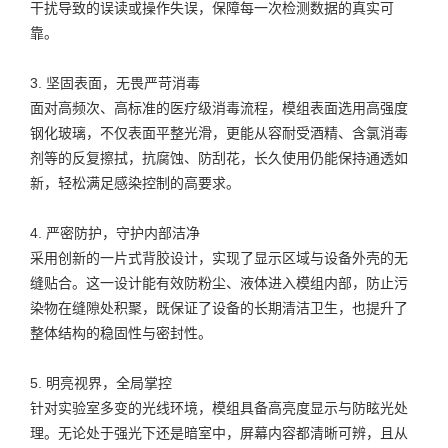
干扰导致的误读或操作失误，保障每一次检测数据的真实可
靠。
3. 坚固表面，无畏严苛消毒
面对高频次、高标准的医疗级消毒流程，模组表面选用高强度
钢化玻璃，不仅表面平整光滑，更能从容耐受酒精、含氯消毒
剂等的反复擦拭，抗腐蚀、防刮花，长久使用仍能保持通透如
新，轻松满足感染控制的高要求。
4. 严密防护，守护内部洁净
采用创新的一片式背胶设计，实现了显示区域与设备外壳的无
缝贴合。这一设计能有效防粉尘、液体进入模组内部，防止污
染物在缝隙处积聚，既保证了设备的长期清洁卫生，也提升了
整体结构的稳固性与密封性。
5. 明亮视界，全局掌控
针对实验室多变的光线环境，模组具备高亮度显示与防眩光处
理。无论处于强光下还是暗室中，屏幕内容都清晰可辨，且从