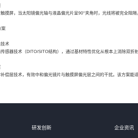
题
触摸屏，当太阳镜偏光轴与液晶偏光片呈90°夹角时，光线将被完全阻
方案
除技术
传感器技术（DITO/SITO结构），通过基材特性优化从根本上消除双
案
学补偿层技术，有效中和偏光镜片与触摸屏偏光层之间的干扰。该方案能
研发创新
企业资讯