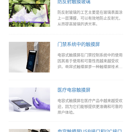
PET薄膜（聚对苯二甲酸乙二醇酯、一
防反射触摸玻璃
触摸信号的1/4大小，但它的方向与手
种抗高温、抗腐蚀的透明柔性塑料）、
指触摸信号相反。
纳米导线（指由金属纳米粒子烧结制备
防反射玻璃的工艺主要是在玻璃表面涂
的超细导线）、控制电路板和驱动软
上一层薄膜，可以有效地防止反射光，
件，主要4个部分组成。
从而提高玻璃的透光率。
门禁系统中的触摸屏
电容式触摸屏在门禁控制系统中的使用
因其易于使用和可靠性而越来越受欢
迎。电容式触摸屏是一种触摸屏技术，
它利用电流来检测手指或其他导电物体
的存在。该技术用于各种应用，包括访
问控制系统。
医疗电容触摸屏
电容式触摸屏在医疗产品中越来越受欢
迎，因为它们能够提供更准确和可靠的
用户体验。
电容触摸屏USB接口和I2C接口