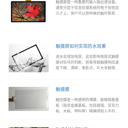
触摸屏是一种重要的输入输出源设备，
通常分层于信息处理系统的电子视觉显
示之上。用户可以用特殊的触控笔和/
或一个或多个手指触摸屏幕，通过简单
或多点触摸手势进入或控制信息处理系
统。一些触摸屏使用普通或特殊涂层的
手套来工作，而另一些则只使用特殊的
触控笔/钢笔。用户可以使用触摸屏对
触摸屏如何实现防水效果
显示内容做出反应，并控制显示方式;
例如，缩放以增加文本大小。
进水会增加电容，这会影响电容式触摸
屏对信号的判断，容易导致触摸响应速
度下降、漂移、鬼影点，在大多数情况
下，很难恢复原来的触摸灵敏度。我们
知道，一个合格的产品是不允许这样的
情况发生的，更不允许运气。因此，如
触摸膜
何解决因进水导致手指触控失败、误触
发的问题，是多点电容触摸屏设计中的
触控膜是一种透明的薄膜、能够隔着基
一大挑战。当水落在触摸屏上时，由于
板（指非金属基板，包括玻璃、亚克力
水导电，它会改变两个传感模块之间的
板、木板、塑料等）精确感知人手的触
电场耦合。对于一根手指直径的水滴来
控，是触控屏等精确定位装置的核心部
说，它所产生的信号变化一定小于手指
件，主要解决精确触控定位问题。由
触摸所产生的信号变化。它通常是手指