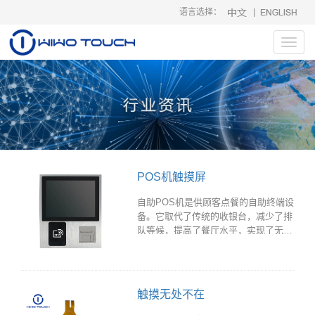
语言选择：
|
Toggl
navig
POS机触摸屏
自助POS机是供顾客点餐的自助终端设
备。它取代了传统的收银台，减少了排
队等候，提高了餐厅水平，实现了无接
触点餐。
触摸无处不在