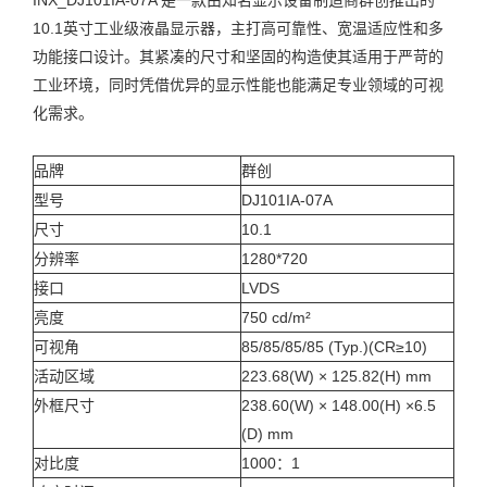
10.1英寸工业级液晶显示器，主打高可靠性、宽温适应性和多
功能接口设计。其紧凑的尺寸和坚固的构造使其适用于严苛的
工业环境，同时凭借优异的显示性能也能满足专业领域的可视
化需求。
品牌
群创
型号
DJ101IA-07A
尺寸
10.1
分辨率
1280*720
接口
LVDS
亮度
750 cd/m²
可视角
85/85/85/85 (Typ.)(CR≥10)
活动区域
223.68(W) × 125.82(H) mm
外框尺寸
238.60(W) × 148.00(H) ×6.5
(D) mm
对比度
1000：1