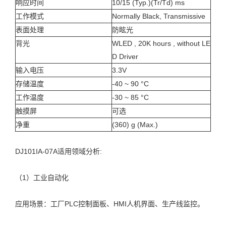
响应时间
10/15 (Typ.)(Tr/Td) ms
工作模式
Normally Black, Transmissive
表面处理
防眩光
背光
WLED , 20K hours , without LE
D Driver
输入电压
3.3V
存储温度
-40 ~ 90 °C
工作温度
-30 ~ 85 °C
触摸屏
可选
净重
(360) g (Max.)
DJ101IA-07A适用领域分析:
（1）工业自动化
应用场景：工厂PLC控制面板、HMI人机界面、生产线监控。